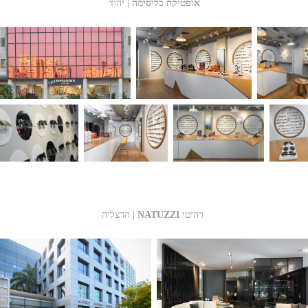
אופטיקה בליסימה
| יהוד
רהיטי
NATUZZI
הרצליה |