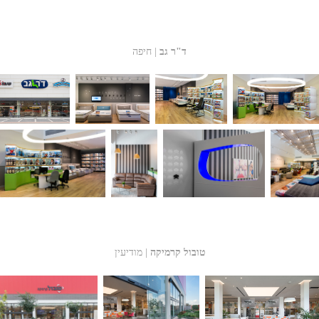
ד"ר גב
| חיפה
טובול קרמיקה
| מודיעין