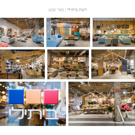
רשת ביתילי
| באר שבע