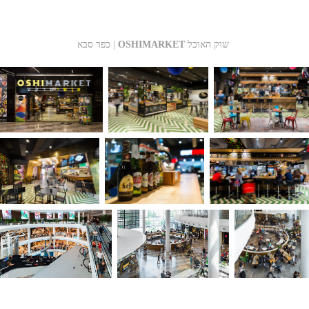
שוק האוכל
OSHIMARKET
כפר סבא |