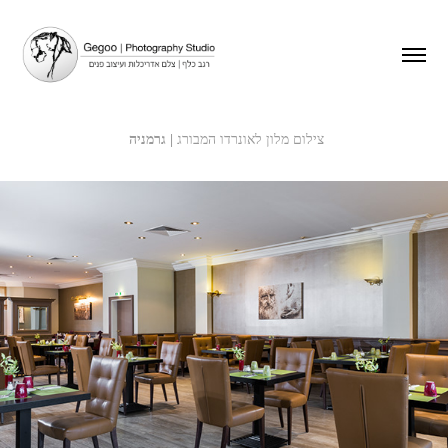
צילום מלון לאונרדו המבורג
| גרמניה